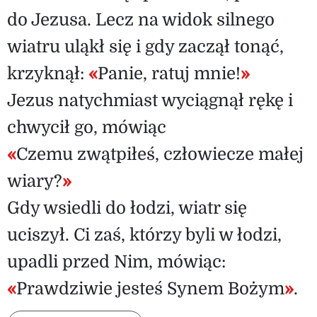
do Jezusa. Lecz na widok silnego
wiatru uląkł się i gdy zaczął tonąć,
krzyknął:
«
Panie, ratuj mnie!
»
Jezus natychmiast wyciągnął rękę i
chwycił go, mówiąc
«
Czemu zwątpiłeś, człowiecze małej
wiary?
»
Gdy wsiedli do łodzi, wiatr się
uciszył. Ci zaś, którzy byli w łodzi,
upadli przed Nim, mówiąc:
«
Prawdziwie jesteś Synem Bożym
»
.