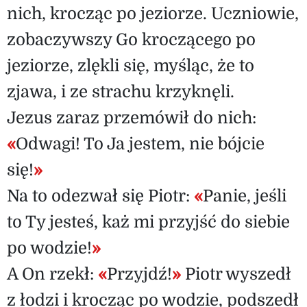
nich, krocząc po jeziorze. Uczniowie,
zobaczywszy Go kroczącego po
jeziorze, zlękli się, myśląc, że to
zjawa, i ze strachu krzyknęli.
Jezus zaraz przemówił do nich:
«
Odwagi! To Ja jestem, nie bójcie
się!
»
Na to odezwał się Piotr:
«
Panie, jeśli
to Ty jesteś, każ mi przyjść do siebie
po wodzie!
»
A On rzekł:
«
Przyjdź!
»
Piotr wyszedł
z łodzi i krocząc po wodzie, podszedł