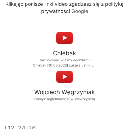
Klikając ponisze linki video zgadzasz się z polityką
prywatności
Google
Chlebak
Jak pokonać własny egoizm? ✠
Chlebak [10.08.2026] Łukasz Janik OP
i Mariusz Kulig OP
Wojciech Węgrzyniak
DamyzBogiemRadę (Św. Wawrzyńca)
J 12, 24-26