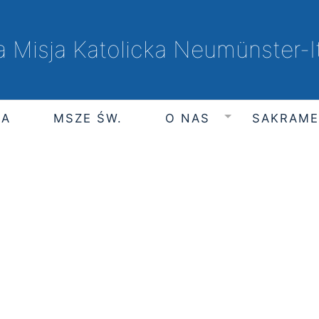
a Misja Katolicka Neumünster-
IA
MSZE ŚW.
O NAS
SAKRAM
piątek, 7 sierpnia 2026