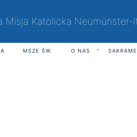
a Misja Katolicka Neumünster-
IA
MSZE ŚW.
O NAS
SAKRAM
sobota, 8 sierpnia 2026